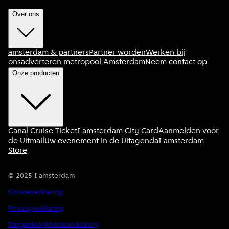
Over ons
amsterdam & partners
Partner worden
Werken bij
ons
adverteren metropool Amsterdam
Neem contact op
Onze producten
Canal Cruise Ticket
I amsterdam City Card
Aanmelden voor
de Uitmail
Uw evenement in de Uitagenda
I amsterdam
Store
©
2025
I amsterdam
Cookieverklaring
Privacyverklaring
Toegankelijkheidsverklaring