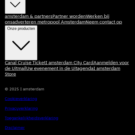
amsterdam & partners
Partner worden
Werken bij
ons
adverteren metropool Amsterdam
Neem contact op
Onze producten
Canal Cruise Ticket
I amsterdam City Card
Aanmelden voor
de Uitmail
Uw evenement in de Uitagenda
I amsterdam
Store
©
2025
I amsterdam
Cookieverklaring
Privacyverklaring
Toegankelijkheidsverklaring
Disclaimer