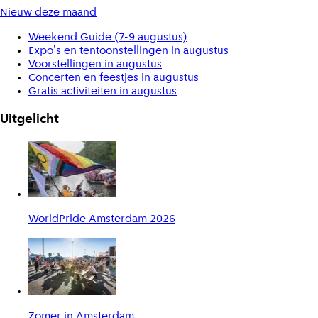
Nieuw deze maand
Weekend Guide (7-9 augustus)
Expo's en tentoonstellingen in augustus
Voorstellingen in augustus
Concerten en feestjes in augustus
Gratis activiteiten in augustus
Uitgelicht
WorldPride Amsterdam 2026
Zomer in Amsterdam