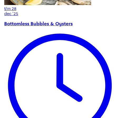
t/m
28
dec '25
Bottomless Bubbles & Oysters