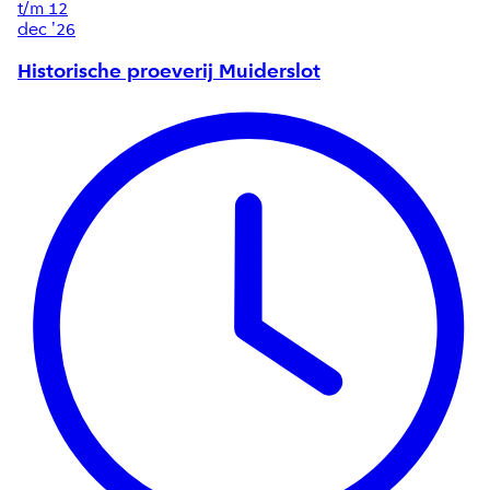
t/m
12
dec '26
Historische proeverij Muiderslot