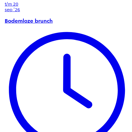
t/m
20
sep '26
Bodemloze brunch