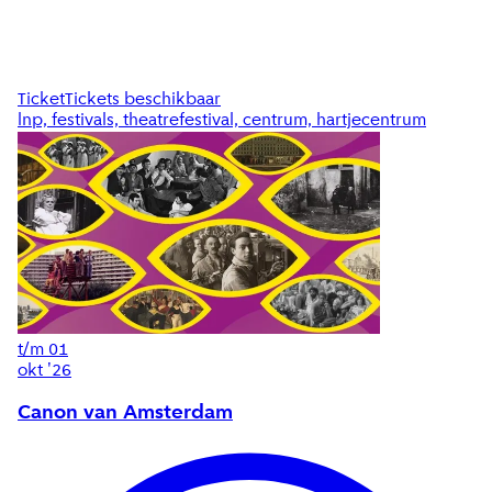
Ticket
Tickets beschikbaar
lnp, festivals, theatrefestival, centrum, hartjecentrum
t/m
01
okt '26
Canon van Amsterdam