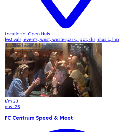
Locatie
Het Open Huis
festivals, events, west, westerpark, lgbt, djs, music, lnp
t/m
23
nov '26
FC Centrum Speed & Meet