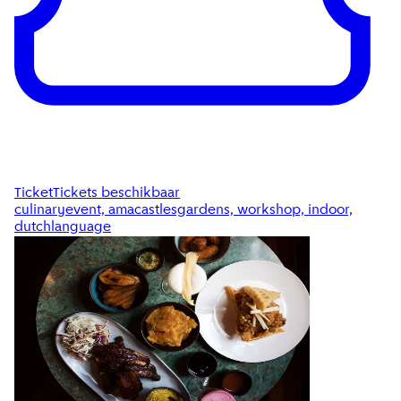
Ticket
Tickets beschikbaar
culinaryevent, amacastlesgardens, workshop, indoor,
dutchlanguage