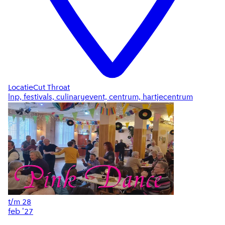
Locatie
Cut Throat
lnp, festivals, culinaryevent, centrum, hartjecentrum
t/m
28
feb '27