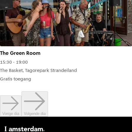
t/m
04
okt '26
The Green Room
15:30 - 19:00
The Basket, Tagorepark Strandeiland
Gratis toegang
Vorige dia
Volgende dia