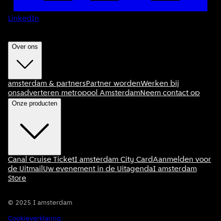
LinkedIn
Over ons
amsterdam & partners
Partner worden
Werken bij
ons
adverteren metropool Amsterdam
Neem contact op
Onze producten
Canal Cruise Ticket
I amsterdam City Card
Aanmelden voor
de Uitmail
Uw evenement in de Uitagenda
I amsterdam
Store
©
2025
I amsterdam
Cookieverklaring