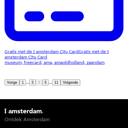
Gratis met de I amsterdam City Card
Gratis met de I
amsterdam City Card
museum, freecard, ama, amaoldholland, zaandam
Vorige
1
…
3
4
5
…
11
Volgende
Ontdek Amsterdam