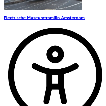
Electrische Museumtramlijn Amsterdam