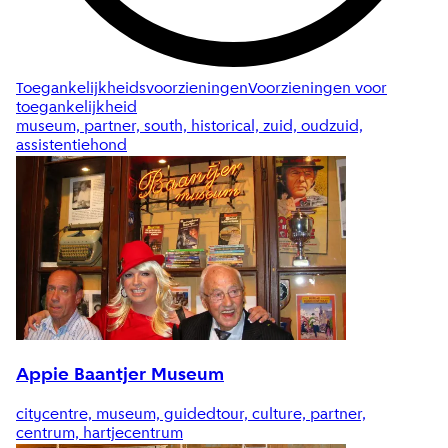
Toegankelijkheidsvoorzieningen
Voorzieningen voor
toegankelijkheid
museum, partner, south, historical, zuid, oudzuid,
assistentiehond
Appie Baantjer Museum
citycentre, museum, guidedtour, culture, partner,
centrum, hartjecentrum