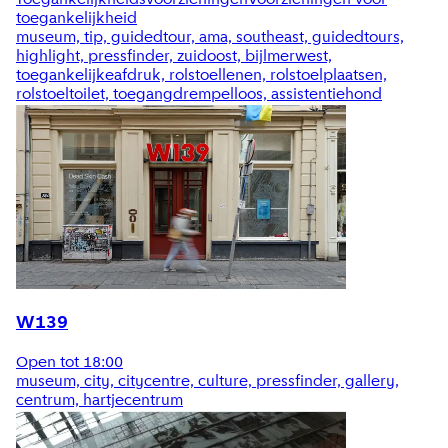
toegankelijkheid
museum, tip, guidedtour, ama, southeast, guidedtours,
highlight, pressfinder, zuidoost, bijlmerwest,
toegankelijkeafdruk, rolstoellenen, rolstoelplaatsen,
rolstoeltoilet, toegangdrempelloos, assistentiehond
W139
Open tot 18:00
museum, city, citycentre, culture, pressfinder, gallery,
centrum, hartjecentrum