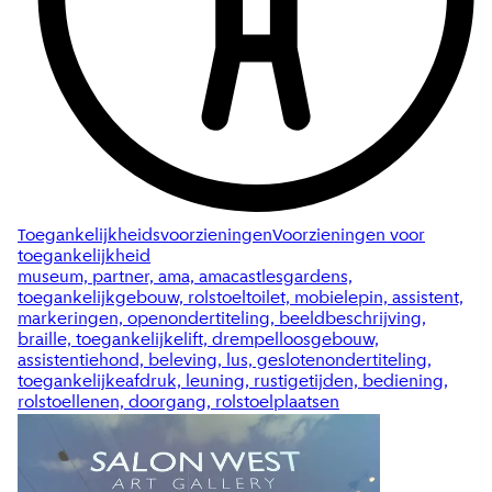
Toegankelijkheidsvoorzieningen
Voorzieningen voor
toegankelijkheid
museum, partner, ama, amacastlesgardens,
toegankelijkgebouw, rolstoeltoilet, mobielepin, assistent,
markeringen, openondertiteling, beeldbeschrijving,
braille, toegankelijkelift, drempelloosgebouw,
assistentiehond, beleving, lus, geslotenondertiteling,
toegankelijkeafdruk, leuning, rustigetijden, bediening,
rolstoellenen, doorgang, rolstoelplaatsen