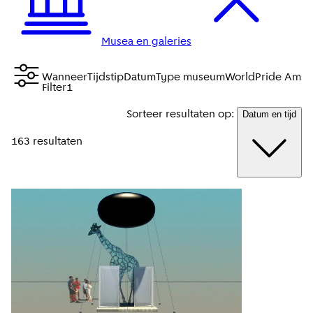
Musea en galeries
Wanneer
Tijdstip
Datum
Type museum
WorldPride Amst
Filter
1
Sorteer resultaten op:
Datum en tijd
163 resultaten